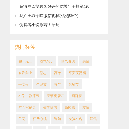
​高情商回复顾客好评的优美句子摘录(20
句)
​我姓王取个啥微信昵称(优选95个)
​伪装者小说原著大结局
热门标签
​独一无二
霸气句子
​霸气说说
失望
​奋发向上
励志
高考
平安夜祝福
平安夜
圣诞节
春节
教师节
小学生教师节
春节祝福语
顺口溜
年会祝福语
搞笑短信
高级感
友情
​兰花
​枉费心机
造句
​女孩小名
洋气