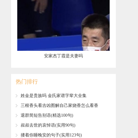
​安家杰丁霞是夫妻吗
热门排行
​姓金是贵族吗 金氏家谱字辈大全集
​三根香头看吉凶图解自己家烧香怎么看香
火
​退群简短告别语(精选100句)
​叔叔去世的哀悼语(实用90句)
​搂着你睡晚安的句子(实用123句)