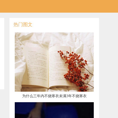
热门图文
​为什么三年内不烧寒衣未满3年不烧寒衣