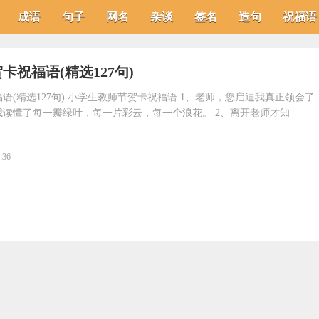
成语
句子
网名
杂谈
签名
造句
祝福语
卡祝福语(精选127句)
语(精选127句) 小学生教师节贺卡祝福语 1、老师，您启迪我真正领会了
读懂了每一瓣绿叶，每一片彩云，每一个浪花。 2、离开老师才知
:36