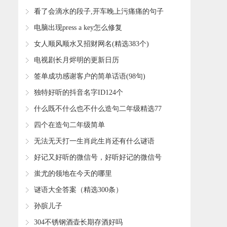
​看了会滴水的段子,开车晚上污痛痛的句子
(共32句)
​电脑出现press a key怎么修复
​女人顺风顺水又招财网名(精选383个)
​电视剧长月烬明的更新日历
​签单成功感谢客户的简单话语(98句)
​独特好听的抖音名字ID124个
​什么既不什么也不什么造句二年级精选77
句
​四个在造句二年级简单
​无法无天打一生肖此生肖还有什么谜语
​好记又好听的微信号，好听好记的微信号
220例(139个)
​蚩尤的领地在今天的哪里
​谜语大全答案（精选300条）
​孙膑儿子
​304不锈钢酒壶长期存酒好吗