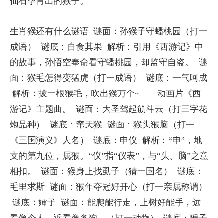
仙石孕育出的猴子。
生肖猴还有什么谜语 谜面：孙猴子守蟠桃园（打一
成语） 谜底：自食其果 解析：引用《西游记》中
的故事，孙悟空奉命看守蟠桃园，却监守自盗。 谜
面：猴毛怎得变猛虎（打一成语） 谜底：一气呵成
解析：拔一根猴毛，吹出猴万个~——动画片《西
游记》主题曲。 谜面：大圣驾起筋斗云（打三字花
炮品种） 谜底：窜天猴 谜面：猴头猴脑（打一
《三国演义》人名） 谜底：申仪 解析：“申”，地
支的第九位，属猴。“仪”指“仪表”，与“头、脑”之意
相扣。 谜面：猴身上找虱子（猜一国名） 谜底：
毛里求斯 谜面：猴年夺冠好开心（打一亲属称谓）
谜底：婶子 谜面：能爬能行走，上树好能手，远