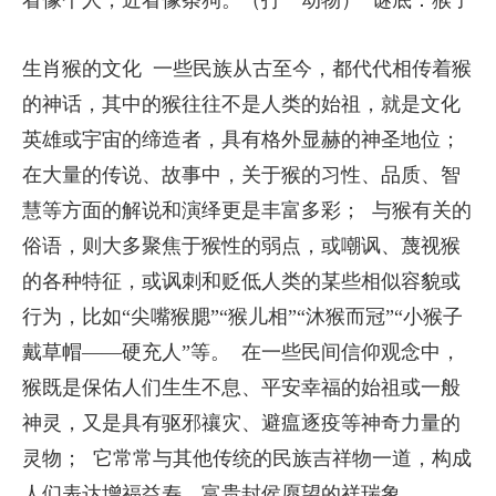
看像个人，近看像条狗。（打一动物） 谜底：猴子
生肖猴的文化 一些民族从古至今，都代代相传着猴
的神话，其中的猴往往不是人类的始祖，就是文化
英雄或宇宙的缔造者，具有格外显赫的神圣地位；
在大量的传说、故事中，关于猴的习性、品质、智
慧等方面的解说和演绎更是丰富多彩； 与猴有关的
俗语，则大多聚焦于猴性的弱点，或嘲讽、蔑视猴
的各种特征，或讽刺和贬低人类的某些相似容貌或
行为，比如“尖嘴猴腮”“猴儿相”“沐猴而冠”“小猴子
戴草帽——硬充人”等。 在一些民间信仰观念中，
猴既是保佑人们生生不息、平安幸福的始祖或一般
神灵，又是具有驱邪禳灾、避瘟逐疫等神奇力量的
灵物； 它常常与其他传统的民族吉祥物一道，构成
人们表达增福益寿、富贵封侯愿望的祥瑞象