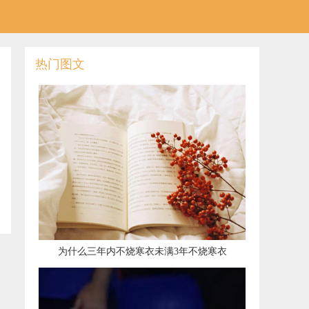
热门图文
​为什么三年内不烧寒衣未满3年不烧寒衣