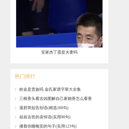
​安家杰丁霞是夫妻吗
热门排行
​姓金是贵族吗 金氏家谱字辈大全集
​三根香头看吉凶图解自己家烧香怎么看香
火
​退群简短告别语(精选100句)
​叔叔去世的哀悼语(实用90句)
​搂着你睡晚安的句子(实用123句)