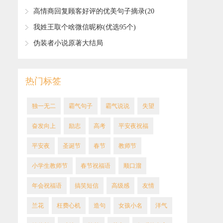
​高情商回复顾客好评的优美句子摘录(20
句)
​我姓王取个啥微信昵称(优选95个)
​伪装者小说原著大结局
热门标签
​独一无二
霸气句子
​霸气说说
失望
​奋发向上
励志
高考
平安夜祝福
平安夜
圣诞节
春节
教师节
小学生教师节
春节祝福语
顺口溜
年会祝福语
搞笑短信
高级感
友情
​兰花
​枉费心机
造句
​女孩小名
洋气