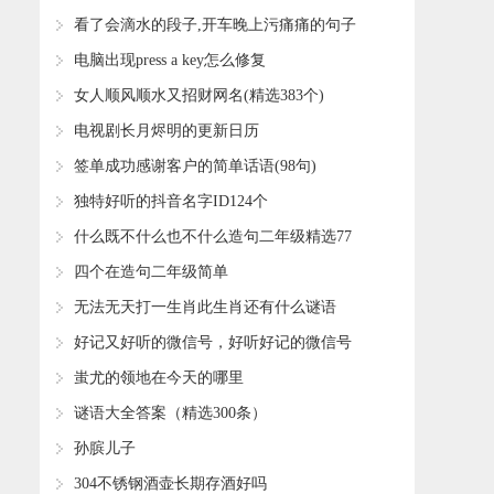
​看了会滴水的段子,开车晚上污痛痛的句子
(共32句)
​电脑出现press a key怎么修复
​女人顺风顺水又招财网名(精选383个)
​电视剧长月烬明的更新日历
​签单成功感谢客户的简单话语(98句)
​独特好听的抖音名字ID124个
​什么既不什么也不什么造句二年级精选77
句
​四个在造句二年级简单
​无法无天打一生肖此生肖还有什么谜语
​好记又好听的微信号，好听好记的微信号
220例(139个)
​蚩尤的领地在今天的哪里
​谜语大全答案（精选300条）
​孙膑儿子
​304不锈钢酒壶长期存酒好吗