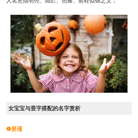
人名意指明亮、灿烂、照耀、前程似锦之义；
女宝宝与昱字搭配的名字赏析
❶昱瑾