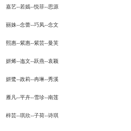
嘉艺--若嫣--悦菲--思源
丽姝--念蕾--巧凤--念文
熙惠--紫惠--紫芸--曼芙
妍烯--迤文--跃燕--袁颖
妍鹭--政莉--冉琳--秀溪
雁凡--平卉--雪珍--南莲
梓芸--琪欣--子荷--诗琪