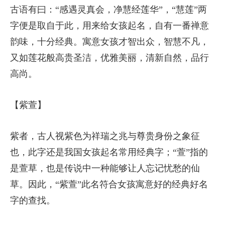
古语有曰：“感遇灵真会，净慧经莲华”，“慧莲”两
字便是取自于此，用来给女孩起名，自有一番禅意
韵味，十分经典。寓意女孩才智出众，智慧不凡，
又如莲花般高贵圣洁，优雅美丽，清新自然，品行
高尚。
【紫萱】
紫者，古人视紫色为祥瑞之兆与尊贵身份之象征
也，此字还是我国女孩起名常用经典字；“萱”指的
是萱草，也是传说中一种能够让人忘记忧愁的仙
草。因此，“紫萱”此名符合女孩寓意好的经典好名
字的查找。