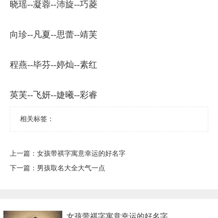
晓瑶--凝蓉--沛旋--巧菱
向珍--凡夏--思蕾--靖芙
程燕--毕芬--婷灿--素红
英芙--飞妍--婕曦--彩睿
相关标签：
上一篇：
​女孩带祺字寓意幸运的好名字
下一篇：
​男孩取名大全大气一点
​女孩带祺字寓意幸运的好名字