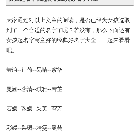
大家通过对以上文章的阅读，是否已经为女孩选取
到了一个合适的名字了呢？若没有，那么下面还有
女孩起名字寓意好的经典好名字大全，一起来看看
吧。
莹绮--芷荷--易晴--紫华
曼涵--蓉清--琪雅--若芷
若媛--珠媛--梨芙--莺芳
彩媛--梨珺--靖雯--曼芸