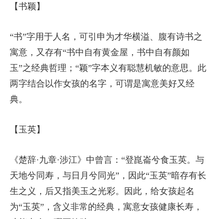
【书颖】
“书”字用于人名，可引申为才华横溢、腹有诗书之
寓意，又存有“书中自有黄金屋，书中自有颜如
玉”之经典哲理；“颖”字本义有聪慧机敏的意思。此
两字结合以作女孩的名字，可谓是寓意美好又经
典。
【玉英】
《楚辞·九章·涉江》中曾言：“登崑崙兮食玉英。与
天地兮同寿，与日月兮同光”，因此“玉英”暗存有长
生之义，后又指美玉之光彩。因此，给女孩起名
为“玉英”，含义非常的经典，寓意女孩健康长寿，